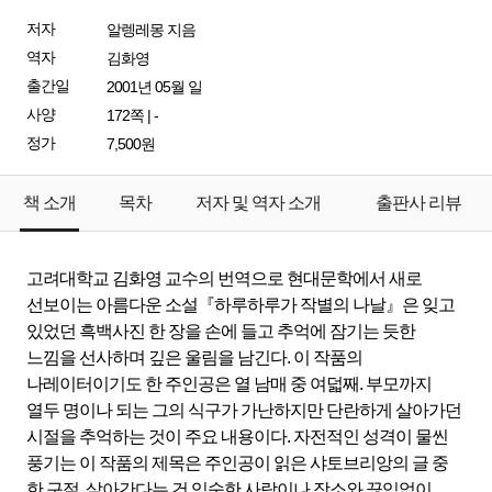
저자
알렝레몽 지음
역자
김화영
출간일
2001년 05월 일
사양
172쪽 | -
정가
7,500원
책 소개
목차
저자 및 역자 소개
출판사 리뷰
고려대학교 김화영 교수의 번역으로 현대문학에서 새로
선보이는 아름다운 소설『하루하루가 작별의 나날』은 잊고
있었던 흑백사진 한 장을 손에 들고 추억에 잠기는 듯한
느낌을 선사하며 깊은 울림을 남긴다. 이 작품의
나레이터이기도 한 주인공은 열 남매 중 여덟째. 부모까지
열두 명이나 되는 그의 식구가 가난하지만 단란하게 살아가던
시절을 추억하는 것이 주요 내용이다. 자전적인 성격이 물씬
풍기는 이 작품의 제목은 주인공이 읽은 샤토브리앙의 글 중
한 구절. 살아간다는 건 익숙한 사람이나 장소와 끊임없이