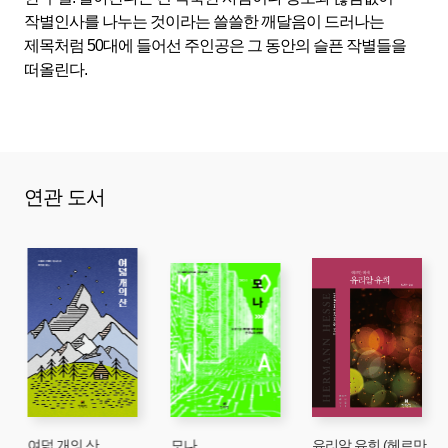
작별인사를 나누는 것이라는 쓸쓸한 깨달음이 드러나는
제목처럼 50대에 들어선 주인공은 그 동안의 슬픈 작별들을
떠올린다.
연관 도서
여덟 개의 산
모나
유리알 유희 (헤르만