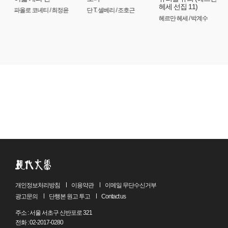
헤세 선집 11)
파올로 코녜티 / 최정윤
단 T. 셀베리 / 조호근
헤르만 헤세 / 박계수
개인정보처리방침
이용약관
이메일 무단수신거부
광고문의
단행본 원고 투고
Contact us
주소 : 서울 서초구 신반포로 321
전화 : 02-2017-0280