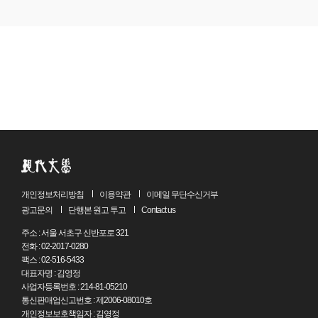
위에서 깡충대며 환영 인사를 했다. 부인은 입을 열려 했지만
목소리가 나오지 않았다. 그레이스가 돌아 버린 게 분명하군.
지하실은 물론 거실에까지 남자를 들여 집을 완전히
엉망진창으로 만들다니. 방은 온통 뒤집어엎은 꼴이었다.
의도적으로 주도면밀하게 그녀의 집을 망가뜨린 것이다.
아니, 그게 아니지. 이건 엄청나게 조직적인 절도범들이야.
전에 갱들이 집으로 침입한 이야기를 들은 적이 있었다.
그레이스는 어쩌면 아무 죄가 없고 지하실에 꽁꽁 묶여
있을지도 몰랐다. 엘리스 부인은 불쌍한 그레이스 생각에
갑자기 마음이 아파졌다. 약간 어지럽기도 했다.
_「눈 깜짝할 사이」(147쪽)
개인정보처리방침
이용약관
이메일 무단수신거부
그녀가 눈을 뜨고 나를 보았다. 울타리 바깥 가로등 덕분에
광고문의
단행본 원고 투고
Contact us
완전히 깜깜하지는 않았다. 비 내리는 밤치고는 덜 어두웠다.
주소 : 서울 서초구 신반포로 321
그녀의 눈을 뭐라 묘사할 수 있다면 좋겠지만 그런 재주는
전화 : 02-2017-0280
없다. 어둠 속에서 야광시계가 어떻게 반짝이는지 아는가.
팩스 : 02-516-5433
대표자명 : 김영정
내게도 그런 시계가 하나 있었다. 밤에 깨어나면 그 시계가
사업자등록번호 : 214-81-05210
친구처럼 손목을 지키고 있었다. 그녀의 눈도 바로 그렇게
통신판매업신고번호 : 제2006-08010호
빛났다. 하지만 훨씬 사랑스러웠다. 게으른 고양이 같은
개인정보보호책임자 : 김영정