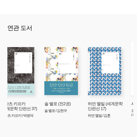
죽고 만 것이었다. 깃털이 빠진 놈들도 있었고 부리 부분에
냇의 피를 묻히고 있는 놈들도 있었다.
_「새」(72쪽)
연관 도서
중위가 먼저 사다리를 오르고 내가 뒤따랐다. 빠른 속도로
올라가느라 숨이 찼다. 숨을 헐떡거리자 차디찬 공기가 바로
목구멍으로 들어왔다. 갑판에 도착한 후 나는 옆구리가 결려
잠시 쉬어야 했다. 깜박이는 랜턴 불빛을 통해 나는 그 배가
목재나 곡식이 아니라 총을 잔뜩 실은 공격선임을 알아차렸다.
갑판은 작전을 위해 깨끗이 치워져 있었고, 선원들은 맡은
자리에서 준비 태세를 갖추었다. 시끌벅적했고 사람들이 바삐
오갔다. 가늘고 높은 목소리가 명령을 내리는 중이었다. 공기
중에는 짙은 안개와 시큼한 악취, 그리고 뭐라 설명할 수 없는
눅눅한 냉기가 서려 있었다.
츠 카프카
솔 벨로 (전2권)
허먼 멜빌 (세계문학
사랑의 
계문학 단편선 37)
단편선 17)
_「호위선」(125쪽)
솔 벨로 / 김현우
프랜시스
/ 하창수
 카프카 / 박병덕
허먼 멜빌 / 김훈
거실에 무슨 일이 일어난 걸까. 사방이 책과 종이 천지였다.
온갖 잡동사니가 바닥을 가득 채웠다. 새장 속 앵무새가 횃대