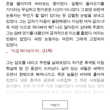
존을 뚫어지게 바라보는 중이었다. 일행이 돌아오기를
기다리는 무심하고 한가로운 시선이 아니었다. 그 밝은 파란색
눈동자는 무언가 할 말이 있다는 듯 강렬한 눈빛을 보내고
있었다. 그는 갑자기 마음이 불편해졌다. 이상한 여자 같으니!
꼭 저런 식으로 쳐다봐야 해? 나도 얼마든지 상대해 주겠어.
그는 담배 연기를 내뿜으며 공격적으로 미소를 흘렸다. 여자는
반응이 없었다. 파란 눈동자는 여전히 그에게 고정되어
있었다.
_「지금 쳐다보지 마」(11쪽)
그는 담요를 내리고 주변을 살펴보았다. 차가운 회색빛 아침
햇살에 방 안 풍경이 드러났다. 살아 있는 새들은 새벽이
오면서 창밖으로 빠져나가고, 죽은 놈들만 바닥에 흩어져
있었다. 냇은 충격과 공포에 사로잡혀 그 작은 사체들을
응시했다. 전부 다 아주 작은 새들이었다. 바닥에 있는 것만
오십 마리는 되어 보였는데 울새, 피리새, 참새, 박새, 종달새,
되새 등 하나같이 자기들끼리 무리 지어 자기 영역 안에서만
사는 종류였다. 그런 새들이 어찌 된 일인지 다 함께 무리를
더보기
만들어 공격을 감행하다가 침실 벽에 부딪히거나 냇의 반격에