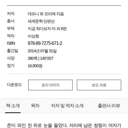
저자
대프니 듀 모리에 지음
총서
세계문학 단편선
부제
지금 쳐다보지 마 외 8편
역자
이상원
ISBN
978-89-7275-671-2
출간일
2014년 07월 31일
사양
380쪽 | 145*207
정가
16,800원
다운로드
표지 이미지
보도 자료
책 소개
목차
저자 및 역자 소개
출판사 리뷰
존이 와인 잔 위로 눈을 들었다. 자리에 남은 쌍둥이 여자가