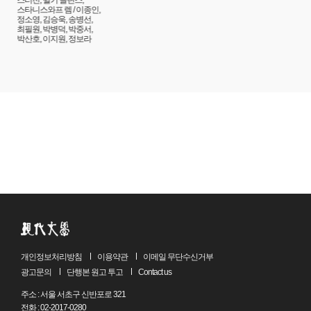
스터전, 윌키 콜린스,
창고를 들여다보았다. 빨리빨리 자리를 바꾸느라 이마를 툭툭
스타니스와프 렘 / 이종인,
정소영, 김승욱, 송병선,
부딪치며 난리가 났다. 지상의 어른들 태도가 급격하게 변하는
최필원, 박병덕, 박중서,
게 느껴졌다. 그들은 처음에는 소리를 질렀다. 그러고는 돌연
박산호, 이지원, 정보라
조용해지더니 채광창에서 위협적인 총부리가 내려왔다.
검둥이 군인은 민첩한 동물처럼 나를 잡아채어 자기 몸으로
바짝 껴안고 총구로부터 자신을 지키려 했다. 나는 검둥이
군인의 품에 감금되어 고통스러운 절규와 몸부림 속에서 이
잔혹한 상황의 의미를 모두 깨달았다. 나는 포로였다, 그리고
인질이었다. 검둥이 군인은 ‘적’으로 변해 있었고 나의 아군은
뚜껑의 저편에서 허둥거리고 있었다. 분노와 굴욕감,
배신당했다는 슬픔이 내 몸속으로 뜨거운 불길로 번져 나갔다.
그리고 무엇보다도 공포가 부풀어 올라 나의 목구멍을 막으며
오열을 불러일으켰다. 나는 억센 검둥이 군인의 품속에 갇힌
채 불타는 분노에 사로잡혀 눈물을 흘렸다. 검둥이 군인이
나를 인질로 삼다니……
「사육」
개인정보처리방침
이용약관
이메일 무단수신거부
광고문의
단행본 원고 투고
Contact us
나는 어둠에 익숙해진 눈이 선실 잡동사니와 그 그림자 속에서
주소 : 서울 서초구 신반포로 321
유령을 발견할까 봐 두려워 눈을 꾹 감고 겁에 질린 채 잠의
전화 : 02-2017-0280