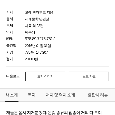
저자
오에 겐자부로 지음
총서
세계문학 단편선
부제
사육 외 22편
역자
박승애
ISBN
978-89-7275-751-1
출간일
2016년 01월 31일
사양
776쪽 | 145*207
정가
20,000원
다운로드
표지 이미지
보도 자료
책 소개
목차
저자 및 역자 소개
출판사 리뷰
개들은 몹시 지저분했다. 온갖 종류의 잡종이 거의 다 모여