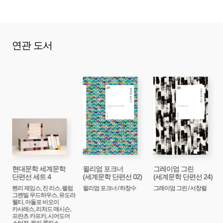
거다. 그것은 의식과 물체의 애매한 중간 상태를 천천히
움직이던 중에 급하게 화장되어 버린 것이다. 거기에는
완전하게 물체화될 시간이 없다. 나는 수조를 채우고 있는, 그
연관 도서
위험한 추이를 완주한 ‘물체’들을 주의 깊게 바라보았다.
그것들은 확실하고 견고한 느낌을 가지고 있었다. 바닥이나
수조, 혹은 천창처럼 단단하게 안정된 ‘물체’라는 생각이 들어
약간의 전율 비슷한 감동이 짜릿하게 느껴졌다.
그래, 우리는 모두 ‘물체’다. 그것도 상당히 정교하게 만들어진
완전한 ‘물체’다. 죽어서 바로 화장된 남자는 ‘물체’의 양감,
묵직하고 확실한 감각을 모르겠지.
그런 거다. 죽음은 ‘물체’다. 그런데 나는 죽음을 의식의
측면에서만 이해하고 있었다. 의식이 끝난 다음에
‘물체’로서의 죽음이 시작된다. 순조롭게 시작된 죽음은 대학
건물 지하에서 알코올 용액에 잠겨 몇 년이고 버티며 해부를
현대문학 세계문학
윌리엄 포크너
그레이엄 그린
단편선 세트 4
(세계문학 단편선 02)
(세계문학 단편선 24)
기다리고 있다.
헨리 제임스, 진 리스, 펠럼
윌리엄 포크너 / 하창수
그레이엄 그린 / 서창렬
「사자의 잘난 척」
그렌빌 우드하우스, 유도라
웰티, 아돌포 비오이
카사레스, 리처드 매시슨,
당황한 어른들은 어쩔 줄 몰라 허둥거리며 채광창으로 지하
프란츠 카프카, 시어도어