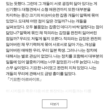
있는 듯했다. 그런데 그 개들이 서로 굉장히 닮아 있다는 게
신기했다. 대형견에서 소형 애완견까지 또한 대부분을
차지하는 중간 크기의 비슷비슷한 잡종 개들이 말뚝에 묶여
있었다. 도대체 어떤 점이 닮은 것일까? 나는 개들을
살펴보았다. 모두 볼품없는 잡종인 데다가 바싹 말랐다는 점이
닮았나? 말뚝에 묶인 채 적의라는 감정을 완전히 잃어버린
점일까? 우리도 저렇게 될지 모른다. 적의라는 감정은 완전히
잃어버린 채 무기력하게 묶여 서로서로 닮아 가는, 개성을
잃어버린 애매한 우리, 우리 일본 학생. 그러나 나는 정치에
대해서는 별로 관심이 없었다. 나는 정치를 포함해서 대부분의
일들에 있어 열중하기에는 너무 젊었든가 너무 늙었다. 나는
스무 살이었다. 기묘한 나이였고 완전히 지쳐 있었다. 나는
개들의 무리에 관해서도 금방 흥미를 잃었다.
「기묘한 아르바이트」
이 사자들은 죽은 다음 바로 화장되는 사자들과는 다를
것이라는 생각이 들었다. 수조에 떠 있는 사자들은 완전한
‘물체’로서의 긴밀성, 독립성을 가지고 있었다. 죽고 난 다음
더보기
바로 화장된 시체는 이토록 완벽한 ‘물체’가 되어 보지 못하는