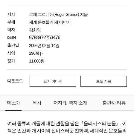
저자
로제 그르니에(Roger Grenier) 지음
부제
세계 문호들의 개 이야기
역자
김화영
ISBN
9788972753476
출간일
2006년 02월 14일
사양
296쪽 | -
정가
11,000원
다운로드
표지 이미지
보도 자료
책 소개
목차
저자 및 역자 소개
출판사 리뷰
여러 종류의 개들에 대한 관찰을 담은『율리시즈의 눈물』. 이
책은 인간과 개 사이의 신비스러운 친화력, 세계적인 문호들의