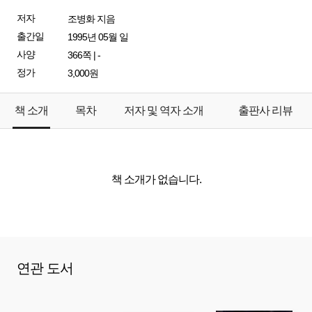
저자
조병화 지음
출간일
1995년 05월 일
사양
366쪽 | -
정가
3,000원
책 소개
목차
저자 및 역자 소개
출판사 리뷰
책 소개가 없습니다.
연관 도서