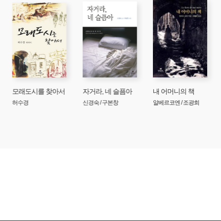
모래도시를 찾아서
자거라, 네 슬픔아
내 어머니의 책
허수경
신경숙 / 구본창
알베르코엔 / 조광희