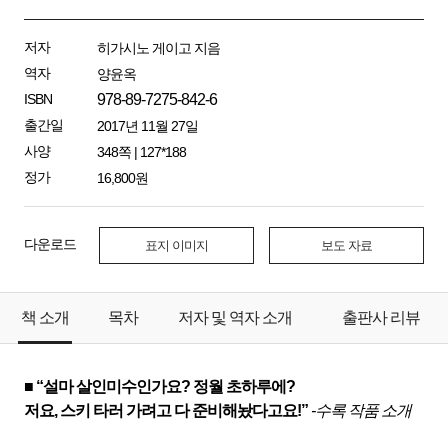
저자
히가시노 게이고 지음
역자
양윤옥
ISBN
978-89-7275-842-6
출간일
2017년 11월 27일
사양
348쪽 | 127*188
정가
16,800원
다운로드
표지 이미지
보도 자료
책 소개
목차
저자 및 역자 소개
출판사 리뷰
■ “설마 살인미수인가요? 정월 초하루에?
저요, 스키 타러 가려고 다 준비해놨다고요!”
-수록 작품 소개