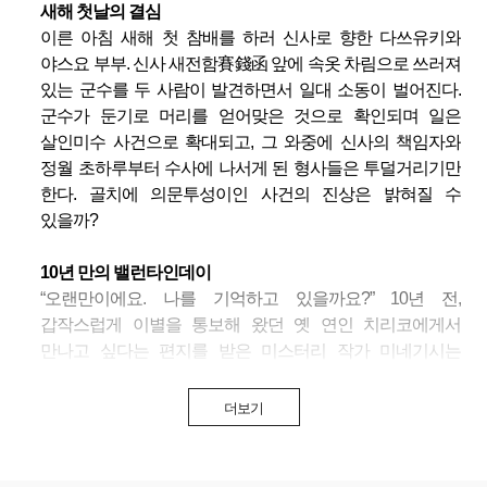
새해 첫날의 결심
이른 아침 새해 첫 참배를 하러 신사로 향한 다쓰유키와
야스요 부부. 신사 새전함賽錢函 앞에 속옷 차림으로 쓰러져
있는 군수를 두 사람이 발견하면서 일대 소동이 벌어진다.
군수가 둔기로 머리를 얻어맞은 것으로 확인되며 일은
살인미수 사건으로 확대되고, 그 와중에 신사의 책임자와
정월 초하루부터 수사에 나서게 된 형사들은 투덜거리기만
한다. 골치에 의문투성이인 사건의 진상은 밝혀질 수
있을까?
10년 만의 밸런타인데이
“오랜만이에요. 나를 기억하고 있을까요?” 10년 전,
갑작스럽게 이별을 통보해 왔던 옛 연인 치리코에게서
만나고 싶다는 편지를 받은 미스터리 작가 미네기시는
밸런타인데이에 그녀와 재회한다. 미네기시의 오랜 팬으로
그의 작품들을 지켜보고 있었다는 치리코와 소설 이야기를
더보기
나누며 달콤한 상상에 빠지는 미네기시. 그런데 대화가
진행될수록 그녀와의 만남이 단순한 재회가 아님을 깨닫기
시작한다.