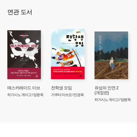
연관 도서
오늘 밤은 나 홀로 히나마쓰리
도호쿠 지방의 명문가로 시집을 가는 딸 마호를 생각하며
사부로는 걱정에 잠긴다. 아내 가나코가 오랫동안
시집살이에 고생하다 병을 얻어 세상을 떠났기 때문에 그의
근심은 더욱 깊어진다. 그런데 마호는 사부로의 걱정에
도리어 “아빠는 아무것도 모르는구나?”라고 하는데……. 옛
시절을 추억하며 홀로 히나마쓰리 인형 단을 꾸미던
사부로는 그 말의 수수께끼를 풀면서 드디어 과거의 진실에
다다른다.
그대 눈동자에 건배
트
매스커레이드 이브
전학생 모임
유성의 인연 2
(개정판)
화창한 일요일에 경마장 앞을 어슬렁거리던 우치무라는
히가시노 게이고 / 양윤옥
가쿠타 미쓰요 / 민경욱
히가시노 게이고 / 양윤옥
우연히 대학 동창 야나기다와 마주치면서 모델 그룹과의
소개팅 자리에 참석하게 된다. 키 큰 모델들 사이에서 가장
작고, 마치 애니메이션 미소녀를 떠올리는 외모의 모모카와
애니메이션 이야기로 꽃을 피우며 친해지게 되지만,
모모카는 무언가를 감추듯 좀처럼 마음을 열어주지 않는다.