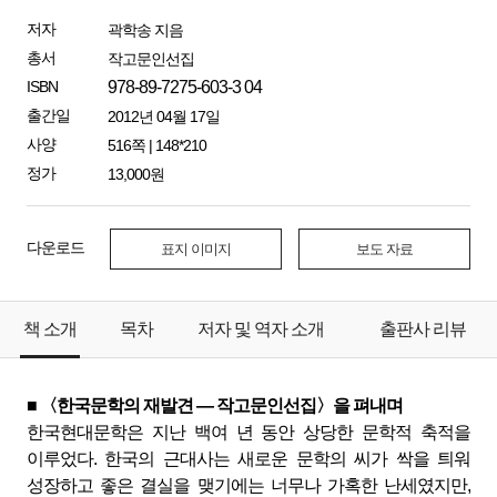
저자
곽학송 지음
총서
작고문인선집
ISBN
978-89-7275-603-3 04
출간일
2012년 04월 17일
사양
516쪽 | 148*210
정가
13,000원
다운로드
표지 이미지
보도 자료
책 소개
목차
저자 및 역자 소개
출판사 리뷰
■ 〈한국문학의 재발견 ― 작고문인선집〉을 펴내며
한국현대문학은 지난 백여 년 동안 상당한 문학적 축적을
이루었다. 한국의 근대사는 새로운 문학의 씨가 싹을 틔워
성장하고 좋은 결실을 맺기에는 너무나 가혹한 난세였지만,