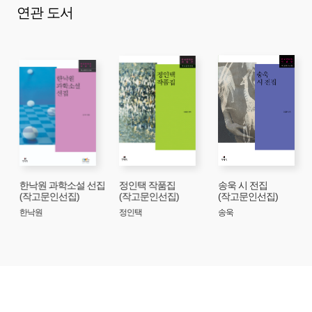
연관 도서
문학사에서 상대적으로 소외된 작가들을 주목하다보니
자연히 월북 작가들이 다수 포함되었다. 그러나 월북 작가들의
월북 후 작품들은 그것을 산출한 특수한 시대적 상황의 고려
위에서 분별 있게 이해되어야 할 것이다.
이러한 당위적 인식이, 2006년 한국문화예술위원회의
문학소위원회에서 정식으로 논의되었다. 그 결과, 한국의
문화예술의 바탕을 공고히 하기 위한 공적 작업의 일환으로,
문학사의 변두리에 방치되어 있다시피 한 한국문학의
유산들을 체계적으로 정리, 보존하기로 결정되었다. 그리고
작업의 과정에서 새로운 의미나 새로운 자료가 재발견될
가능성도 예측되었다. 그러나 방대한 문학적 유산을 정리하고
한낙원 과학소설 선집
정인택 작품집
송욱 시 전집
(작고문인선집)
(작고문인선집)
(작고문인선집)
보존하는 것은 시간과 경비와 품이 많이 드는 어려운 일이다.
한낙원
정인택
송욱
최초로 이 선집을 구상하고 기획하고 실천에 옮겼던
한국문화예술위원회의 위원들과 담당자들, 그리고 문학적
안목과 학문적 성실성을 갖고 참여해준 연구자들, 또
문학출판의 권위와 경륜을 바탕으로 출판을 맡아준
현대문학사가 있었기에 이 어려운 일이 가능하게 되었다. 이런
사업을 해낼 수 있을 만큼 우리의 문화적 역량이 성장했다는