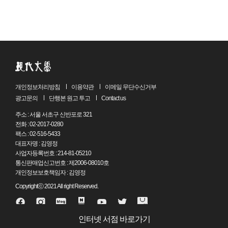
뿌듯함도 느낀다.
<한국문학의 재발견-작고문인선집>은 한국현대문학의
내일을 위해서 한국현대문학의 어제를 잘 보관해둘 수 있는
공간으로서 마련된 것이다. 문인이나 문학연구자들뿐만
아니라 더 많은 사람들이 이 공간에서 시대를 달리하며 새로운
의미와 가치를 발견하기를 기대해본다.
2012년 4월
개인정보처리방침
이용약관
이메일 무단수신거부
출판위원 김인환, 이숭원, 강진호, 김동식
광고문의
단행본 원고 투고
Contact us
주소 : 서울 서초구 신반포로 321
전화 : 02-2017-0280
팩스 : 02-516-5433
대표자명 : 김영정
사업자등록번호 : 214-81-05210
통신판매업신고번호 : 제2006-08010호
개인정보보호책임자 : 김영정
Copyrightⓒ 2021 All right Reserved.
인터넷 서점 바로가기