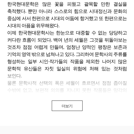
한국현대문학은 많은 꽃을 피웠고 괄목할 만한 결실을
축적했다. 뿐만 아니라 스스로의 힘으로 시대정신과 문화의
중심에 서서 한편으로 시대의 어둠에 항거했고 또 한편으로는
시대의 아픔을 위무해왔다.
이제 한국현대문학사는 한눈으로 대중할 수 없는 당당하고
커다란 흐름이 되었다. 백여 년의 세월은 그것을 뒤돌아보는
것조차 점점 어렵게 만들며, 엄청난 양적인 팽창은 보존과
기억의 영역 밖으로 넘쳐나고 있다. 그리하여 문학사의 주류를
형성하는 일부 시인·작가들의 작품을 제외한 나머지 많은
문학적 유산들은 자칫 일실의 위험에 처해 있는 것처럼
보인다.
물론 문학사적 선택의 폭은 세월이 흐르면서 점점 좁아질
수밖에 없고, 보편적 의의를 지니지 못한 작품들은 망각의
뒤편으로 사라지는 것이 순리다. 그러나 아주 없어져서는 안
된다. 그것들은 그것들 나름대로 소중한 문학적 유물이다.
더보기
그것들은 미래의 새로운 문학의 씨앗을 품고 있을 수도 있고,
새로운 창조의 촉매 기능을 숨기고 있을 수도 있다. 단지
유의미한 과거라는 차원에서 그것들은 잘 정리되고
보존되어야 한다. 월북 작가들의 작품도 마찬가지이다. 기존