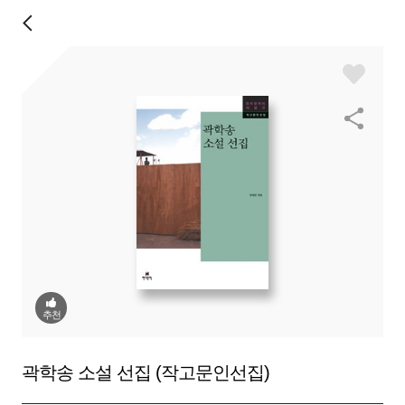
추천
곽학송 소설 선집 (작고문인선집)