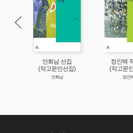
집
안회남 선집
정인택 
)
(작고문인선집)
(작고문인
안회남
정인