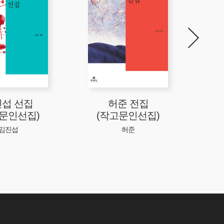
섭 선집
허준 전집
강
고문인선집)
(작고문인선집)
김진섭
허준