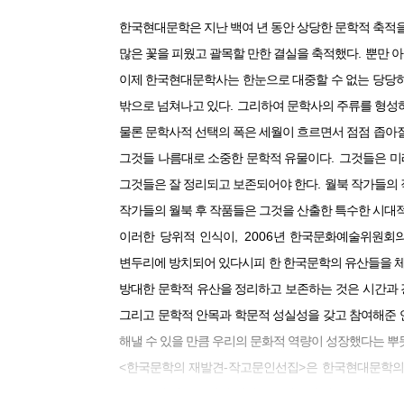
한국현대문학은 지난 백여 년 동안 상당한 문학적 축적
.
많은 꽃을 피웠고 괄목할 만한 결실을 축적했다
뿐만 
이제 한국현대문학사는 한눈으로 대중할 수 없는 당당
.
밖으로 넘쳐나고 있다
그리하여 문학사의 주류를 형성
물론 문학사적 선택의 폭은 세월이 흐르면서 점점 좁아
.
그것들 나름대로 소중한 문학적 유물이다
그것들은 미
.
그것들은 잘 정리되고 보존되어야 한다
월북 작가들의
작가들의 월북 후 작품들은 그것을 산출한 특수한 시대적
, 2006
이러한 당위적 인식이
년 한국문화예술위원회의
변두리에 방치되어 있다시피 한 한국문학의 유산들을 
방대한 문학적 유산을 정리하고 보존하는 것은 시간과 
그리고 문학적 안목과 학문적 성실성을 갖고 참여해준
해낼 수 있을 만큼 우리의 문화적 역량이 성장했다는 
<
-
>
한국문학의 재발견
작고문인선집
은 한국현대문학의
사람들이 이 공간에서 시대를 달리하며 새로운 의미와