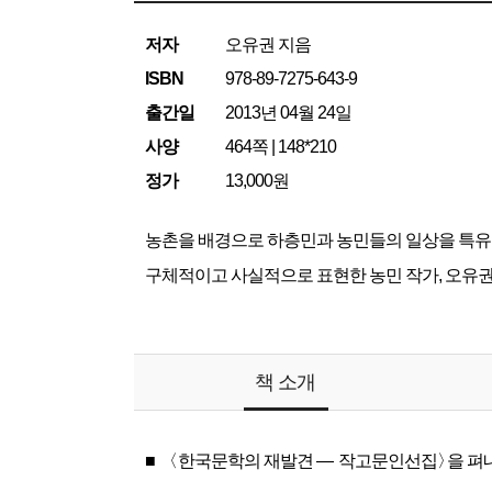
저자
오유권 지음
ISBN
978-89-7275-643-9
출간일
2013년 04월 24일
사양
464쪽 | 148*210
정가
13,000원
농촌을 배경으로 하층민과 농민들의 일상을 특유
구체적이고 사실적으로 표현한 농민 작가, 오유
책 소개
■ 〈
한국문학의 재발견
―
작고문인선집
〉
을 펴