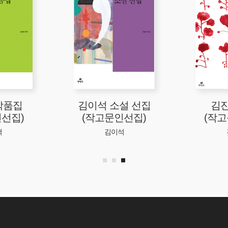
작품집
김이석 소설 선집
김진
선집)
(작고문인선집)
(작
택
김이석