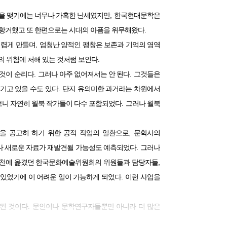
,
실을 맺기에는 너무나 가혹한 난세였지만
한국현대문학은
.
 항거했고 또 한편으로는 시대의 아픔을 위무해왔다
,
어렵게 만들며
엄청난 양적인 팽창은 보존과 기억의 영역
.
의 위험에 처해 있는 것처럼 보인다
.
.
 것이 순리다
그러나 아주 없어져서는 안 된다
그것들은
.
기고 있을 수도 있다
단지 유의미한 과거라는 차원에서
.
니 자연히 월북 작가들이 다수 포함되었다
그러나 월북
,
을 공고히 하기 위한 공적 작업의 일환으로
문학사의
.
나 새로운 자료가 재발견될 가능성도 예측되었다
그러나
,
실천에 옮겼던 한국문화예술위원회의 위원들과 담당자들
.
있었기에 이 어려운 일이 가능하게 되었다
이런 사업을
.
된 것이다
문인이나 문학연구자들뿐만 아니라 더 많은