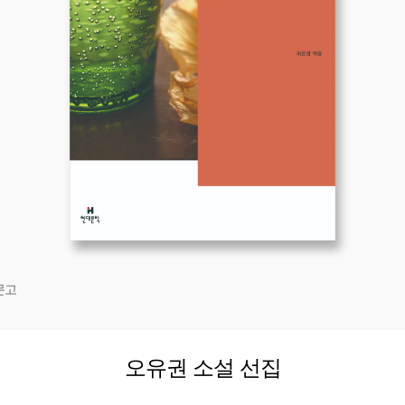
문고
오유권 소설 선집