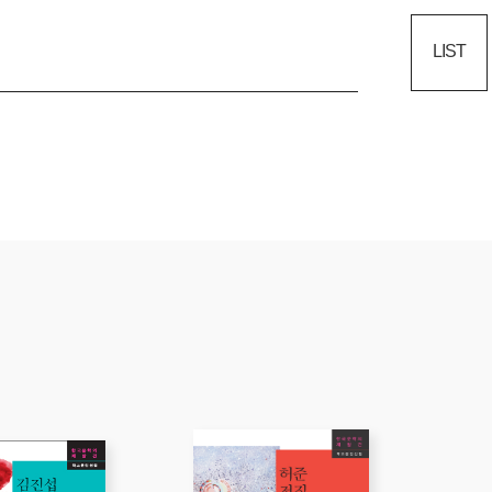
2013
3
년
월
LIST
,
,
,
출판위원 김인환
이숭원
강진호
김동식