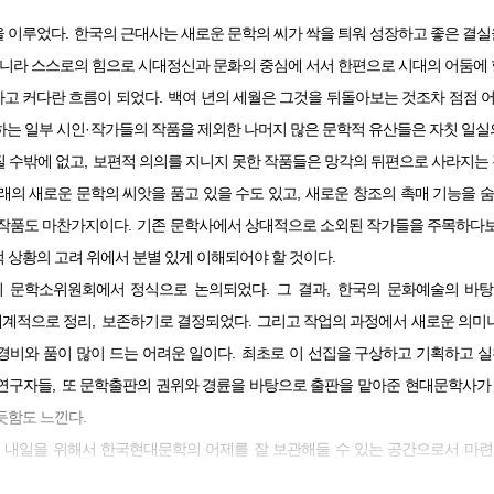
.
을 이루었다
한국의 근대사는 새로운 문학의 씨가 싹을 틔워 성장하고 좋은 결
아니라 스스로의 힘으로 시대정신과 문화의 중심에 서서 한편으로 시대의 어둠에
.
하고 커다란 흐름이 되었다
백여 년의 세월은 그것을 뒤돌아보는 것조차 점점 
·
하는 일부 시인
작가들의 작품을 제외한 나머지 많은 문학적 유산들은 자칫 일실
,
질 수밖에 없고
보편적 의의를 지니지 못한 작품들은 망각의 뒤편으로 사라지는
,
래의 새로운 문학의 씨앗을 품고 있을 수도 있고
새로운 창조의 촉매 기능을 숨
.
 작품도 마찬가지이다
기존 문학사에서 상대적으로 소외된 작가들을 주목하다보
.
 상황의 고려 위에서 분별 있게 이해되어야 할 것이다
.
,
 문학소위원회에서 정식으로 논의되었다
그 결과
한국의 문화예술의 바탕
,
.
체계적으로 정리
보존하기로 결정되었다
그리고 작업의 과정에서 새로운 의미
.
경비와 품이 많이 드는 어려운 일이다
최초로 이 선집을 구상하고 기획하고 
,
 연구자들
또 문학출판의 권위와 경륜을 바탕으로 출판을 맡아준 현대문학사가 
.
뿌듯함도 느낀다
 내일을 위해서 한국현대문학의 어제를 잘 보관해둘 수 있는 공간으로서 마련
.
 가치를 발견하기를 기대해본다