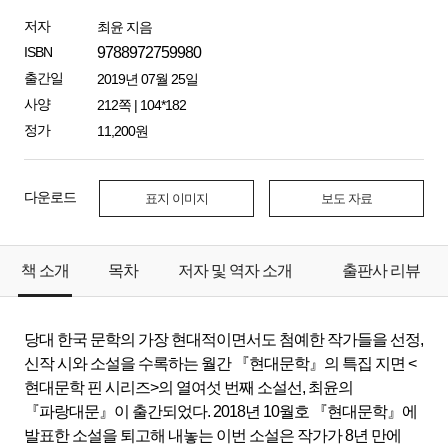
저자
최윤 지음
ISBN
9788972759980
출간일
2019년 07월 25일
사양
212쪽 | 104*182
정가
11,200원
다운로드
표지 이미지
보도 자료
책 소개
목차
저자 및 역자 소개
출판사 리뷰
당대 한국 문학의 가장 현대적이면서도 첨예한 작가들을 선정,
신작 시와 소설을 수록하는 월간 『현대문학』의 특집 지면 <
현대문학 핀 시리즈>의 열여섯 번째 소설선, 최윤의
『파랑대문』이 출간되었다. 2018년 10월호 『현대문학』에
발표한 소설을 퇴고해 내놓는 이번 소설은 작가가 8년 만에