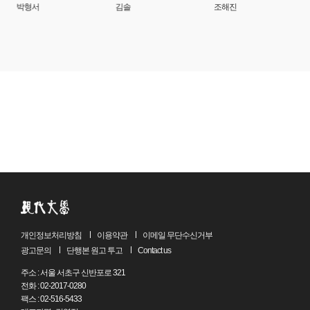
박형서
김솔
조해진
개인정보처리방침
이용약관
이메일 무단수신거부
광고문의
단행본 원고 투고
Contact us
주소 : 서울 서초구 신반포로 321
전화 : 02-2017-0280
팩스 : 02-516-5433