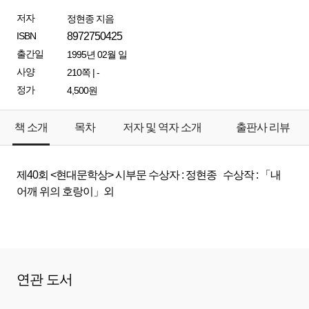
저자
정현종 지음
ISBN
8972750425
출간일
1995년 02월 일
사양
210쪽 | -
정가
4,500원
책 소개
목차
저자 및 역자 소개
출판사 리뷰
제40회 <현대문학상> 시부문 수상자 : 정현종 수상작 : 「내
어깨 위의 호랑이」외
연관 도서