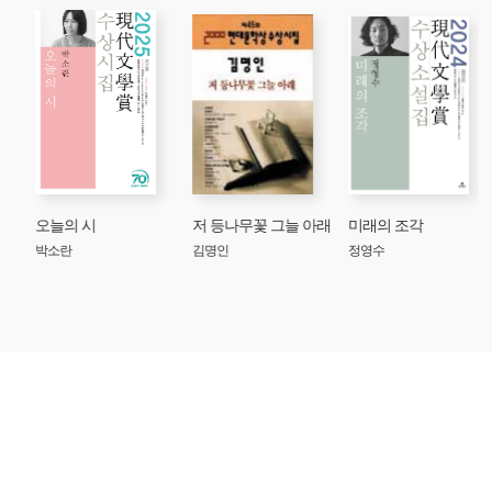
오늘의 시
저 등나무꽃 그늘 아래
미래의 조각
박소란
김명인
정영수