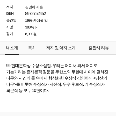
저자
김영하 지음
ISBN
8972752452
출간일
1999년 01월 일
사양
388쪽 | -
정가
8,000원
책 소개
목차
저자 및 역자 소개
출판사 리뷰
99 현대문학상 수상소설집. 우리는 어디서 와서 어디로
가는가라는 존재론적 질문을 무한소와 무한대 사이에 걸쳐진
나무와 시간의 틀 속에서 형상화한 수상작 김영하의 <당신의
나무>를 비롯해 수상작가 자선작, 우수 후보작, 기 수상작가
최근작 등 모두 10편이다.