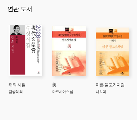
연관 도서
쥐의 시절
美
마른 물고기처럼
김상혁 외
마르시아스 심
나희덕