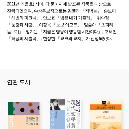
2021
년 가을호
)
사이
,
각 문예지에 발표된 작품을 대상으로
진행되었으며
,
수상후보작으로는
김멜라
「
저녁놀
」
,
손보미
「
해변의
피크닉
」
,
안보윤
「
밤은 내가 가질게
」
,
위수정
「
풍경과 사랑
」
,
이장욱
「
노보 아모르
」
,
임솔아
「
초파리
돌보기
」
,
정지돈
「
지금은 영웅이 행동할
시간이다
」
,
조해진
「
허공의 셔틀콕
」
,
한정현
「
쿄코와 쿄지
」
가
선정되었다
.
연관 도서