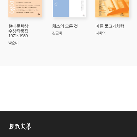
현대문학상
체스의 모든 것
마른 물고기처럼
수상작품집
김금희
나희덕
1971~1989
박순녀